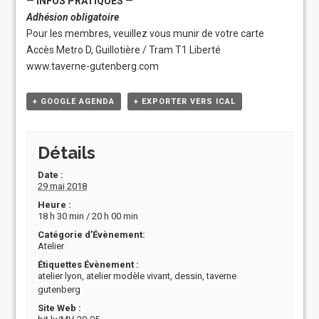
—
INFOS PRATIQUES
—
Adhésion obligatoire
Pour les membres, veuillez vous munir de votre carte
Accès Metro D, Guillotière / Tram T1 Liberté
www.taverne-gutenberg.com
+ GOOGLE AGENDA
+ EXPORTER VERS ICAL
Détails
Date :
29 mai 2018
Heure :
18 h 30 min / 20 h 00 min
Catégorie d’Évènement:
Atelier
Étiquettes Évènement :
atelier lyon
,
atelier modèle vivant
,
dessin
,
taverne
gutenberg
Site Web :