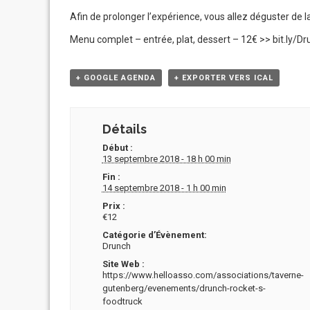
Afin de prolonger l’expérience, vous allez déguster de
Menu complet – entrée, plat, dessert – 12€ >> bit.ly/D
+ GOOGLE AGENDA
+ EXPORTER VERS ICAL
Détails
Début :
13 septembre 2018 - 18 h 00 min
Fin :
14 septembre 2018 - 1 h 00 min
Prix :
€12
Catégorie d’Évènement:
Drunch
Site Web :
https://www.helloasso.com/associations/taverne-
gutenberg/evenements/drunch-rocket-s-
foodtruck