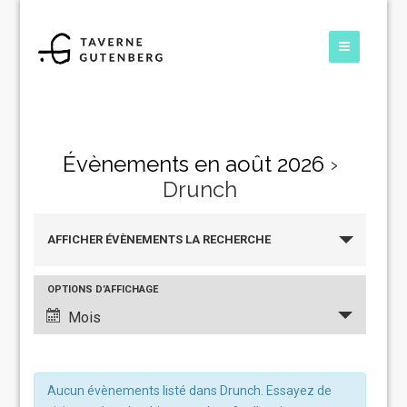
Évènements en août 2026
›
Drunch
Recherche
AFFICHER ÉVÈNEMENTS LA RECHERCHE
et
navigation
Navigation
OPTIONS D’AFFICHAGE
de
de
Mois
vues
vues
Évènements
Évènement
Aucun évènements listé dans Drunch. Essayez de