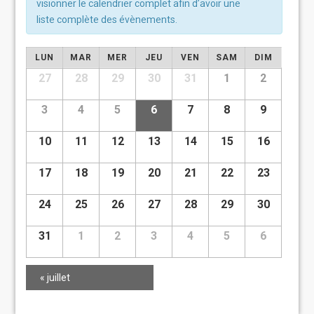
visionner le calendrier complet afin d’avoir une
liste complète des évènements.
Calendrier
LUN
MAR
MER
JEU
VEN
SAM
DIM
de
Calendrier
27
28
29
30
31
1
2
de
Évènements
Évènements
3
4
5
6
7
8
9
10
11
12
13
14
15
16
17
18
19
20
21
22
23
24
25
26
27
28
29
30
31
1
2
3
4
5
6
«
juillet