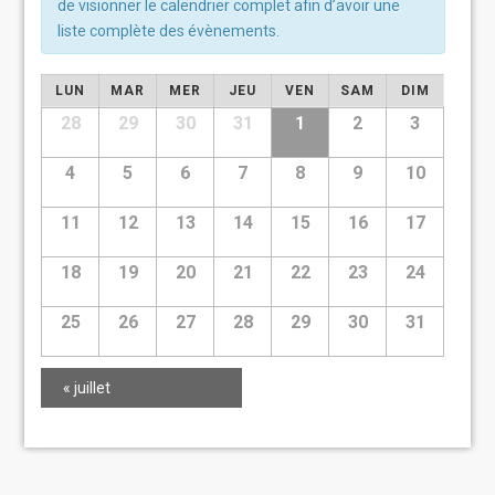
de visionner le calendrier complet afin d’avoir une
liste complète des évènements.
Calendrier
LUN
MAR
MER
JEU
VEN
SAM
DIM
de
Calendrier
28
29
30
31
1
2
3
de
Évènements
Évènements
4
5
6
7
8
9
10
11
12
13
14
15
16
17
18
19
20
21
22
23
24
25
26
27
28
29
30
31
«
juillet