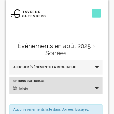
Évènements en août 2025
›
Soirées
Recherche
AFFICHER ÉVÈNEMENTS LA RECHERCHE
et
navigation
Navigation
OPTIONS D’AFFICHAGE
de
de
Mois
vues
vues
Évènements
Évènement
Aucun évènements listé dans Soirées. Essayez