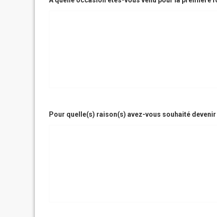
A quelle occasion êtes-vous venu pour la première f
Pour quelle(s) raison(s) avez-vous souhaité devenir