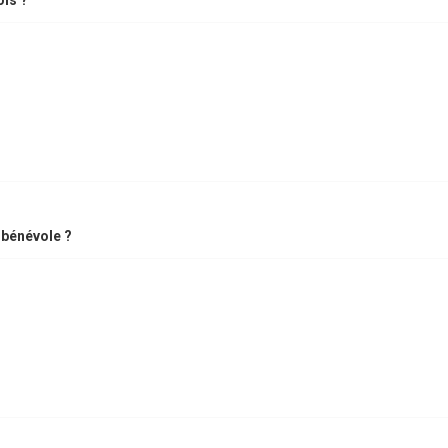
ois ?
 bénévole ?