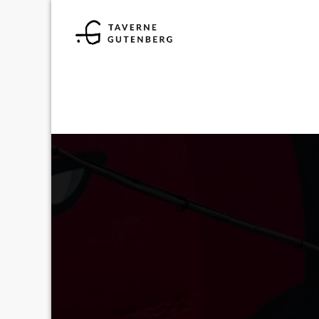
13
AVR