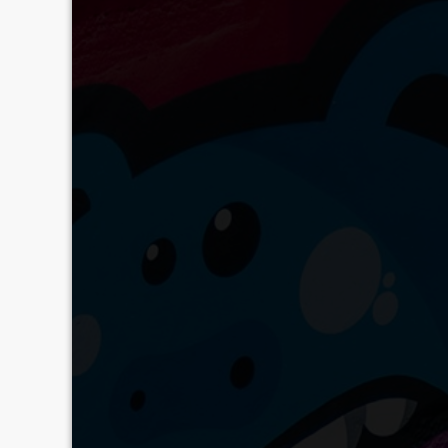
Bless the mess — 13/04
tavernegutenberg
0 comment
Bless the mess présente au sein de la Taverne Gutenbe
READ MORE