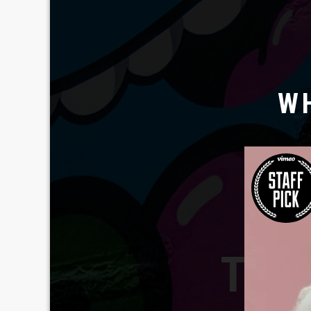
W
TAV