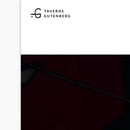
19
MAR