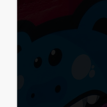
La fête du court métra
tavernegutenberg
0 comment
Dans le cadre de La Fête du court métrage (du 14 au 2
READ MORE