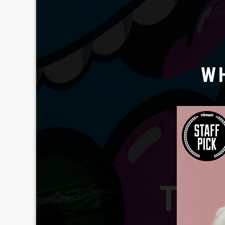
W
TAV