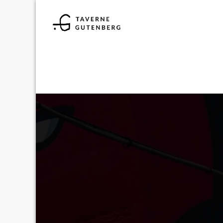
11
AVR