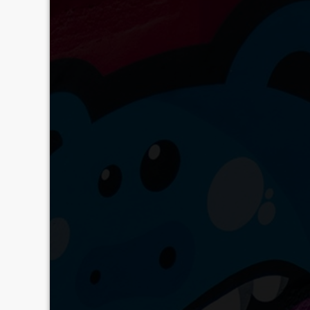
Atelier enfant — Ombre
tavernegutenberg
0 comment
Atelier enfant — Ombres corporelles avec Marion Frini –
READ MORE