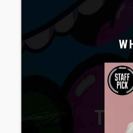
W
TAV