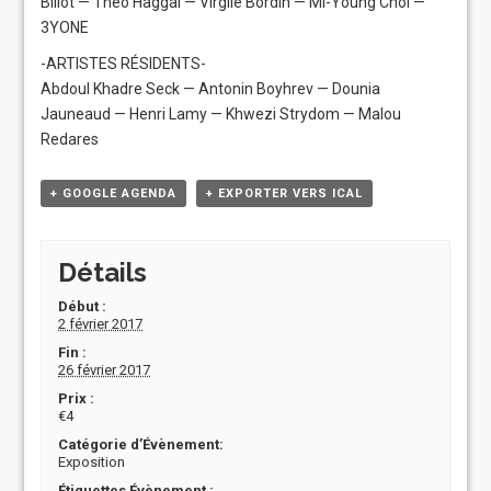
Billot — Théo Haggai — Virgile Bordin — Mi-Young Choi —
3YONE
-ARTISTES RÉSIDENTS-
Abdoul Khadre Seck — Antonin Boyhrev — Dounia
Jauneaud — Henri Lamy — Khwezi Strydom — Malou
Redares
+ GOOGLE AGENDA
+ EXPORTER VERS ICAL
Détails
Début :
2 février 2017
Fin :
26 février 2017
Prix :
€4
Catégorie d’Évènement:
Exposition
Étiquettes Évènement :