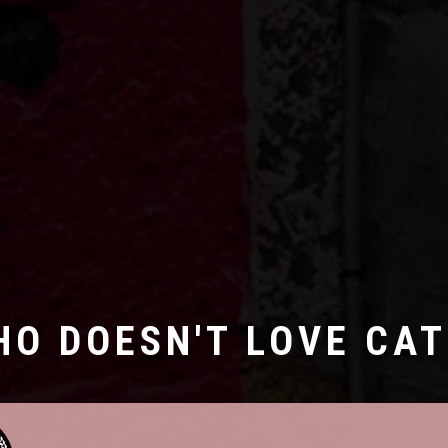
HO DOESN'T LOVE CAT
 sera