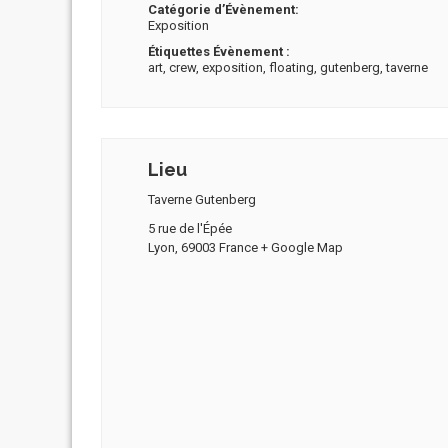
Catégorie d’Évènement:
Exposition
Étiquettes Évènement :
art
,
crew
,
exposition
,
floating
,
gutenberg
,
taverne
Lieu
Taverne Gutenberg
5 rue de l'Épée
Lyon
,
69003
France
+ Google Map