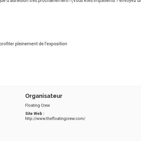
tique d’adhésion très prochainement ! (Vous êtes impatients ? envoyez
profiter pleinement de l’exposition
Organisateur
Floating Crew
Site Web :
http://www.thefloatingcrew.com/