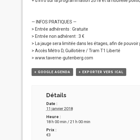
+ d’info sur la programmation 2018 et la nouvelle poli
— INFOS PRATIQUES —
> Entrée adhérents : Gratuite
> Entrée non adhérent : 3 €
> La jauge sera limitée dans les étages, afin de pouvoir 
> Accès Métro D, Guillotière / Tram T1 Liberté
> www.taverne-gutenberg.com
+ GOOGLE AGENDA
+ EXPORTER VERS ICAL
Détails
Date :
11 janvier 2018
Heure :
18 h 00 min / 21 h 00 min
Prix :
€3