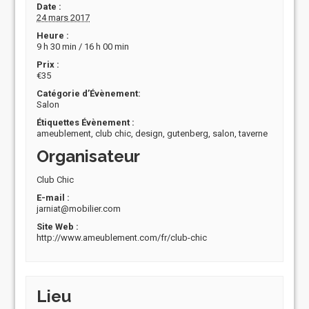
Date :
24 mars 2017
Heure :
9 h 30 min / 16 h 00 min
Prix :
€35
Catégorie d’Évènement:
Salon
Étiquettes Évènement :
ameublement
,
club chic
,
design
,
gutenberg
,
salon
,
taverne
Organisateur
Club Chic
E-mail :
jarniat@mobilier.com
Site Web :
http://www.ameublement.com/fr/club-chic
Lieu