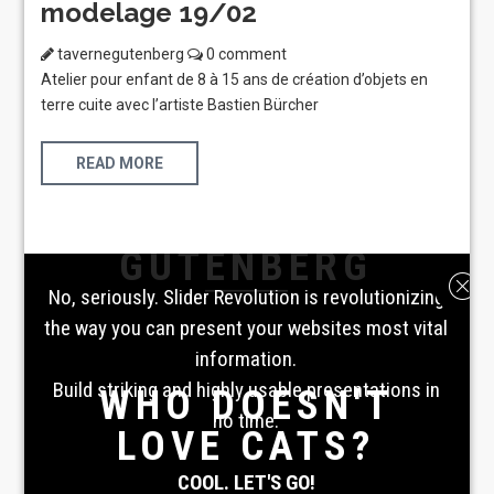
modelage 19/02
tavernegutenberg
0 comment
Atelier pour enfant de 8 à 15 ans de création d’objets en
terre cuite avec l’artiste Bastien Bürcher
READ MORE
Laboratoire créatif
TAVERNE
GUTENBERG
No, seriously. Slider Revolution is revolutionizing
the way you can present your websites most vital
information.
Build striking and highly usable presentations in
WHO DOESN'T
no time.
LOVE CATS?
COOL. LET'S GO!