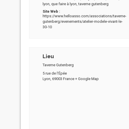
lyon
,
que faire à lyon
,
taverne gutenberg
Site Web :
https://www.helloasso.com/associations/taverne-
gutenberg/evenements/atelier-modele-vivant-le-
30-10
Lieu
Taverne Gutenberg
5 rue de l'Épée
Lyon
,
69003
France
+ Google Map