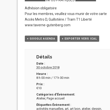
Adhésion obligatoire
Pour les membres, veuillez vous munir de votre carte
Accès Metro D, Guillotière / Tram T1 Liberté
www.taverne-gutenberg.com
+ GOOGLE AGENDA
+ EXPORTER VERS ICAL
Détails
Date :
30 octobre 2018
Heure :
8 h 00 min / 17 h 00 min
Prix :
€10
Catégories d’Évènement:
Atelier
,
Page accueil
Étiquettes Évènement :
activités manuelles
,
art
,
art lyon
,
atelier
,
dessin
,